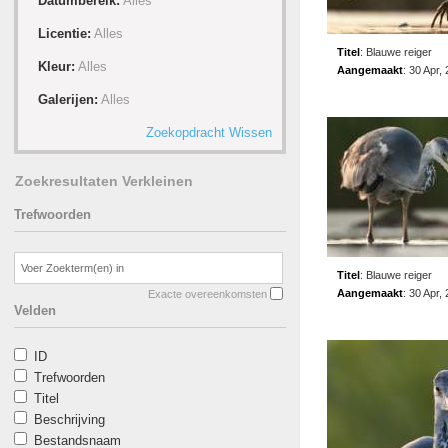
Datumbereik:
Alles
Licentie:
Alles
Titel
:
Blauwe reiger
Kleur:
Alles
Aangemaakt
:
30 Apr,
Galerijen:
Alles
Zoekopdracht Wissen
Zoekresultaten Verkleinen
Trefwoorden
Titel
:
Blauwe reiger
Aangemaakt
:
30 Apr,
Exacte overeenkomsten
Velden
ID
Trefwoorden
Titel
Beschrijving
Bestandsnaam