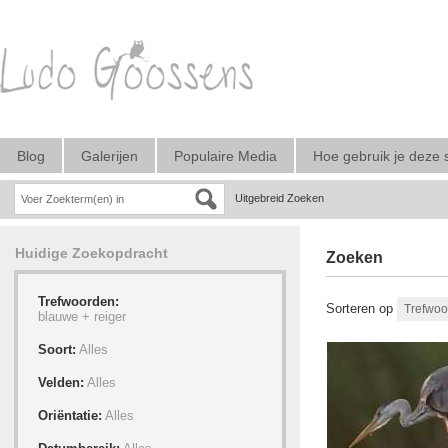
Blog
Galerijen
Populaire Media
Hoe gebruik je deze 
Uitgebreid Zoeken
Huidige Zoekopdracht
Zoeken
Trefwoorden:
Sorteren op
blauwe +
reiger
Soort:
Alles
Velden:
Alles
Oriëntatie:
Alles