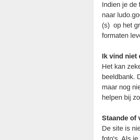
Indien je de
naar ludo.g
(s) op het g
formaten lev
Ik vind niet
Het kan zeker
beeldbank. D
maar nog niet
helpen bij z
Staande of v
De site is ni
foto's. Als j