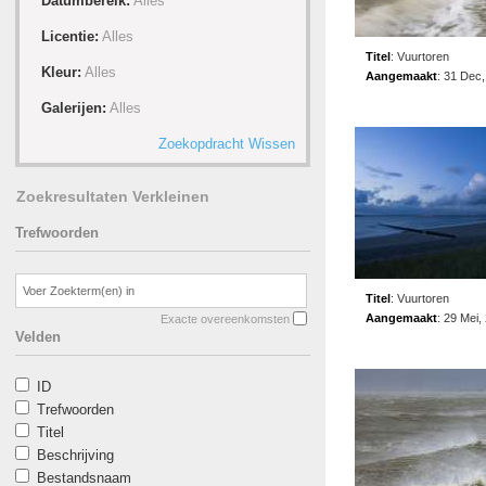
Datumbereik:
Alles
Licentie:
Alles
Titel
:
Vuurtoren
Kleur:
Alles
Aangemaakt
:
31 Dec,
Galerijen:
Alles
Zoekopdracht Wissen
Zoekresultaten Verkleinen
Trefwoorden
Titel
:
Vuurtoren
Aangemaakt
:
29 Mei,
Exacte overeenkomsten
Velden
ID
Trefwoorden
Titel
Beschrijving
Bestandsnaam