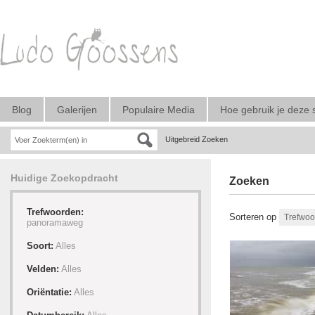
Blog
Galerijen
Populaire Media
Hoe gebruik je deze 
Uitgebreid Zoeken
Huidige Zoekopdracht
Zoeken
Trefwoorden:
Sorteren op
panoramaweg
Soort:
Alles
Velden:
Alles
Oriëntatie:
Alles