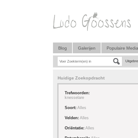
Blog
Galerijen
Populaire Medi
Uitgebr
Huidige Zoekopdracht
Trefwoorden:
knesselare
Soort:
Alles
Velden:
Alles
Oriëntatie:
Alles