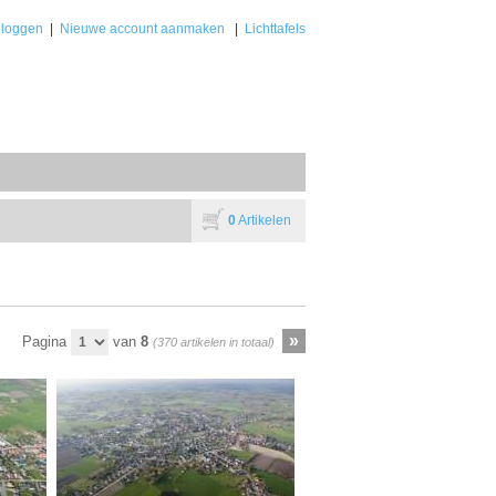
nloggen
|
Nieuwe account aanmaken
|
Lichttafels
0
Artikelen
Pagina
van
8
(370 artikelen in totaal)