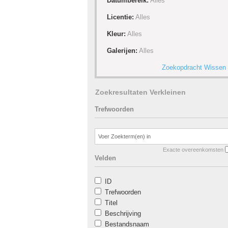
Datumbereik:
Alles
Licentie:
Alles
Kleur:
Alles
Galerijen:
Alles
Zoekopdracht Wissen
Zoekresultaten Verkleinen
Trefwoorden
Exacte overeenkomsten
Velden
ID
Trefwoorden
Titel
Beschrijving
Bestandsnaam