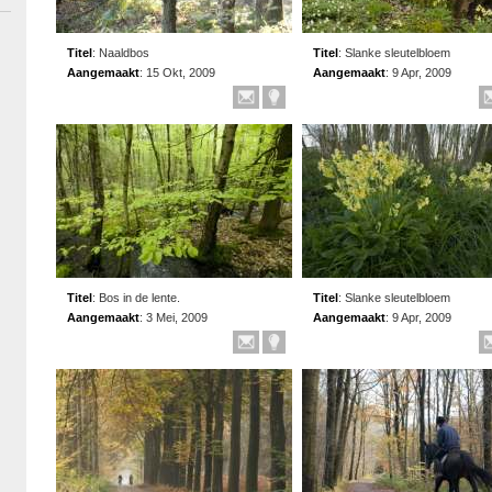
Titel
:
Naaldbos
Titel
:
Slanke sleutelbloem
Aangemaakt
:
15 Okt, 2009
Aangemaakt
:
9 Apr, 2009
Titel
:
Bos in de lente.
Titel
:
Slanke sleutelbloem
Aangemaakt
:
3 Mei, 2009
Aangemaakt
:
9 Apr, 2009