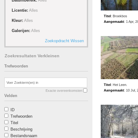
Datumbereik:
Alles
Licentie:
Alles
Titel
:
Broekbos
Kleur:
Alles
Aangemaakt
:
1 Apr, 
Galerijen:
Alles
Zoekopdracht Wissen
Zoekresultaten Verkleinen
Trefwoorden
Titel
:
Het Leen.
Aangemaakt
:
10 Jul,
Exacte overeenkomsten
Velden
ID
Trefwoorden
Titel
Beschrijving
Bestandsnaam