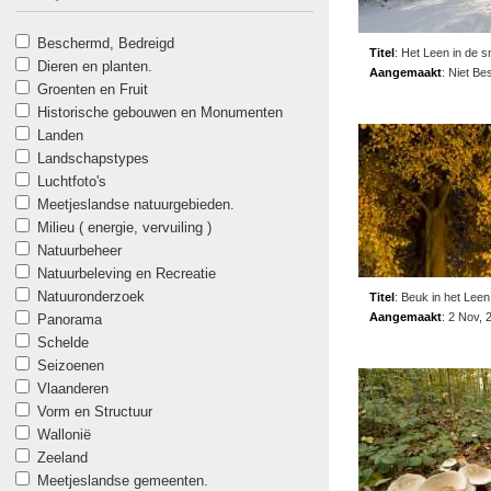
Beschermd, Bedreigd
Titel
:
Het Leen in de 
Dieren en planten.
Aangemaakt
:
Niet Be
Groenten en Fruit
Historische gebouwen en Monumenten
Landen
Landschapstypes
Luchtfoto's
Meetjeslandse natuurgebieden.
Milieu ( energie, vervuiling )
Natuurbeheer
Natuurbeleving en Recreatie
Natuuronderzoek
Titel
:
Beuk in het Leen
Aangemaakt
:
2 Nov, 
Panorama
Schelde
Seizoenen
Vlaanderen
Vorm en Structuur
Wallonië
Zeeland
Meetjeslandse gemeenten.