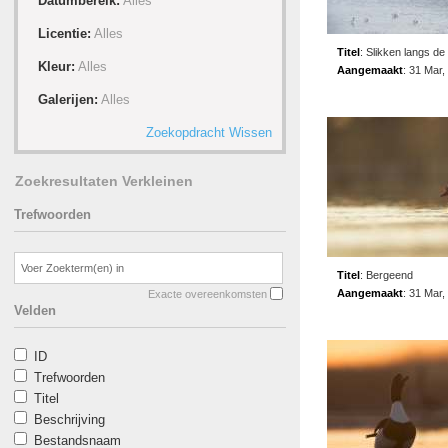
Datumbereik:
Alles
Licentie:
Alles
Titel
:
Slikken langs de
Kleur:
Alles
Aangemaakt
:
31 Mar,
Galerijen:
Alles
Zoekopdracht Wissen
Zoekresultaten Verkleinen
Trefwoorden
Titel
:
Bergeend
Aangemaakt
:
31 Mar,
Exacte overeenkomsten
Velden
ID
Trefwoorden
Titel
Beschrijving
Bestandsnaam