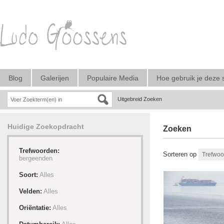
Blog
Galerijen
Populaire Media
Hoe gebruik je deze 
Uitgebreid Zoeken
Huidige Zoekopdracht
Zoeken
Trefwoorden:
Sorteren op
bergeenden
Soort:
Alles
Velden:
Alles
Oriëntatie:
Alles