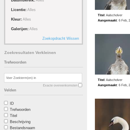
Datumbereik:
Alles
Licentie:
Alles
Titel
:
Aalscholver
Kleur:
Alles
Aangemaakt
:
6 Feb, 
Galerijen:
Alles
Zoekopdracht Wissen
Zoekresultaten Verkleinen
Trefwoorden
Titel
:
Aalscholver
Aangemaakt
:
6 Feb, 
Exacte overeenkomsten
Velden
ID
Trefwoorden
Titel
Beschrijving
Bestandsnaam