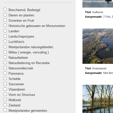
Beschermd, Bedreigd
Titel
:
Kuifeend
Dieren en planten.
Aangemaakt
:
7 Feb, 
Groenten en Fruit
Historische gebouwen en Monumenten
Landen
Landschapstypes
Luchtfoto's
Meetjeslandse natuurgebieden.
Milieu ( energie, vervuiling )
Natuurbeheer
Natuurbeleving en Recreatie
Natuuronderzoek
Titel
:
Kraenepoel
Aangemaakt
:
Niet Be
Panorama
Schelde
Seizoenen
Vlaanderen
Vorm en Structuur
Wallonië
Zeeland
Meetjeslandse gemeenten.