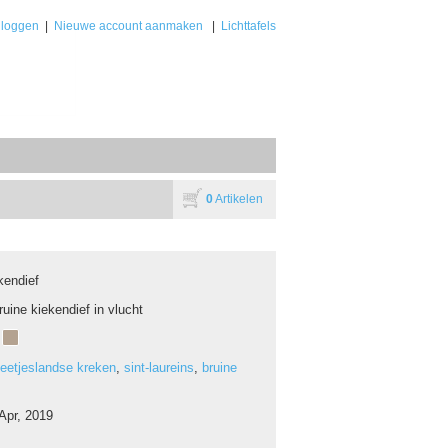
nloggen
|
Nieuwe account aanmaken
|
Lichttafels
0
Artikelen
kendief
ruine kiekendief in vlucht
eetjeslandse kreken
,
sint-laureins
,
bruine
Apr, 2019