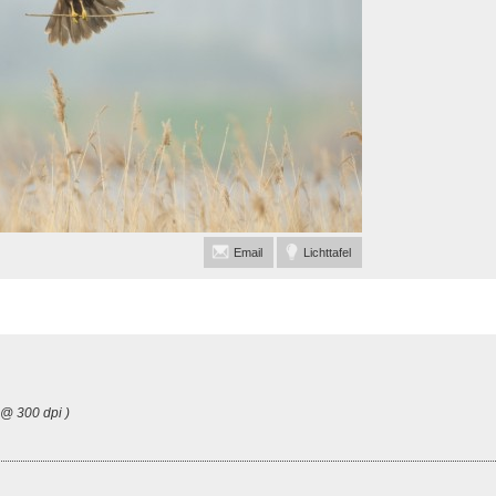
Email
Lichttafel
 @ 300 dpi )