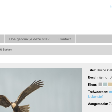
I
a
Hoe gebruik je deze site?
Contact
eid Zoeken
Titel:
Bruine kie
Beschrijving:
B
Kleur:
Trefwoorden:
m
kiekendief
Aangemaakt:
7 