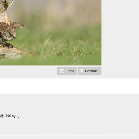
Email
Lichttafel
 @ 300 dpi )