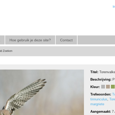
I
a
Hoe gebruik je deze site?
Contact
eid Zoeken
Titel:
Torenvalk
Beschrijving:
P
Kleur:
Trefwoorden:
T
tinnunculus
,
Tor
margriete
Aangemaakt:
7 