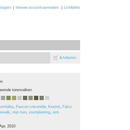
nloggen
|
Nieuwe account aanmaken
|
Lichttafels
0
Artikelen
en
arende torenvalken.
urmfalke
,
Faucon crécerelle
,
Kestrel
,
Falco
envalk
,
mijn tuin
,
voortplanting
,
sint-
Apr, 2010