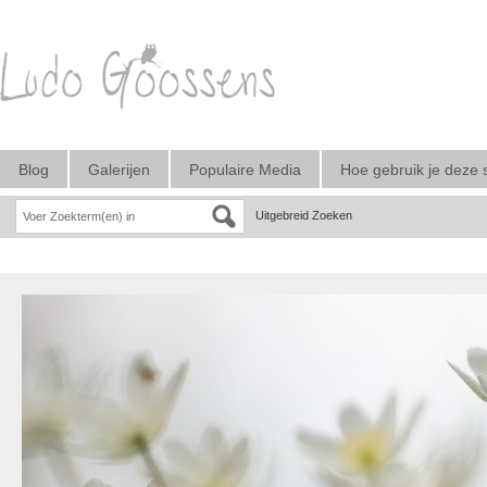
Blog
Galerijen
Populaire Media
Hoe gebruik je deze 
Uitgebreid Zoeken