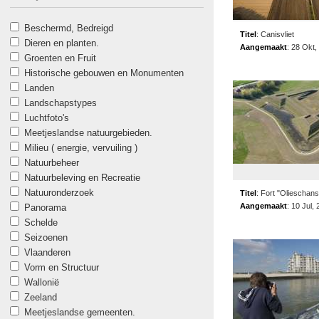
Beschermd, Bedreigd
Titel
:
Canisvliet
Dieren en planten.
Aangemaakt
:
28 Okt,
Groenten en Fruit
Historische gebouwen en Monumenten
Landen
Landschapstypes
Luchtfoto's
Meetjeslandse natuurgebieden.
Milieu ( energie, vervuiling )
Natuurbeheer
Natuurbeleving en Recreatie
Natuuronderzoek
Titel
:
Fort "Olieschans
Aangemaakt
:
10 Jul,
Panorama
Schelde
Seizoenen
Vlaanderen
Vorm en Structuur
Wallonië
Zeeland
Meetjeslandse gemeenten.