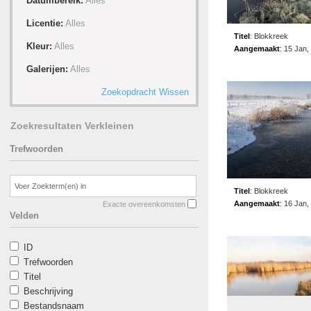
Datumbereik:
Alles
Licentie:
Alles
Titel
:
Blokkreek
Kleur:
Alles
Aangemaakt
:
15 Jan,
Galerijen:
Alles
Zoekopdracht Wissen
Zoekresultaten Verkleinen
Trefwoorden
Titel
:
Blokkreek
Aangemaakt
:
16 Jan,
Exacte overeenkomsten
Velden
ID
Trefwoorden
Titel
Beschrijving
Bestandsnaam