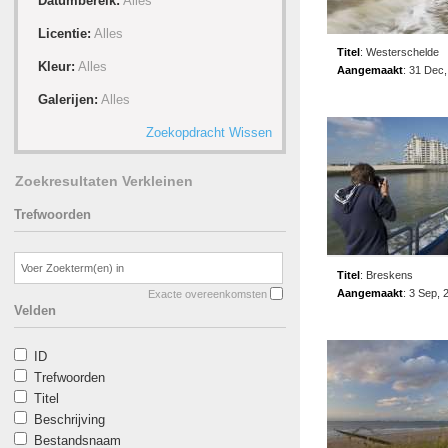
Datumbereik:
Alles
Licentie:
Alles
Titel
:
Westerschelde
Kleur:
Alles
Aangemaakt
:
31 Dec,
Galerijen:
Alles
Zoekopdracht Wissen
Zoekresultaten Verkleinen
Trefwoorden
Titel
:
Breskens
Aangemaakt
:
3 Sep, 
Exacte overeenkomsten
Velden
ID
Trefwoorden
Titel
Beschrijving
Bestandsnaam