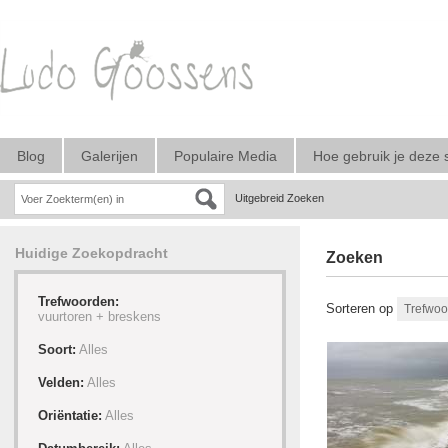
Blog
Galerijen
Populaire Media
Hoe gebruik je deze 
Uitgebreid Zoeken
Huidige Zoekopdracht
Zoeken
Trefwoorden:
Sorteren op
vuurtoren +
breskens
Soort:
Alles
Velden:
Alles
Oriëntatie:
Alles