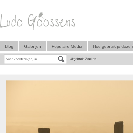
Blog
Galerijen
Populaire Media
Hoe gebruik je deze 
Uitgebreid Zoeken