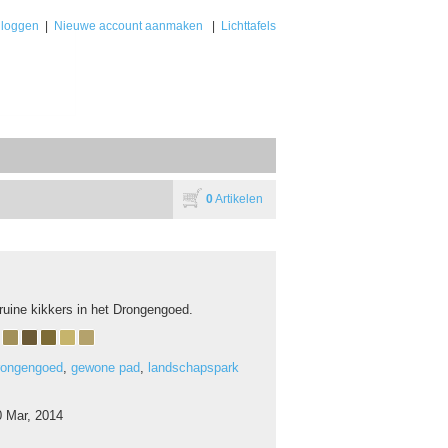
nloggen
|
Nieuwe account aanmaken
|
Lichttafels
0
Artikelen
ruine kikkers in het Drongengoed.
rongengoed
,
gewone pad
,
landschapspark
0 Mar, 2014