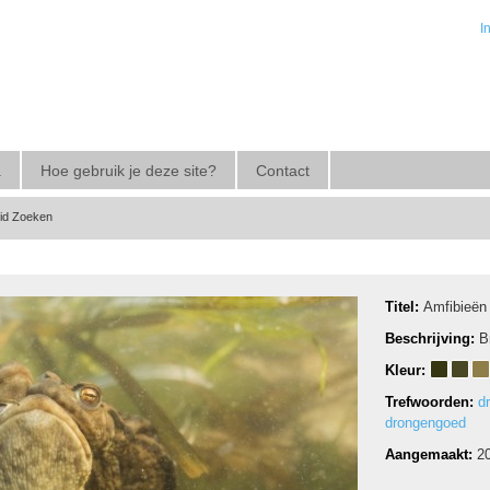
I
a
Hoe gebruik je deze site?
Contact
eid Zoeken
Titel:
Amfibieën
Beschrijving:
B
Kleur:
Trefwoorden:
d
drongengoed
Aangemaakt:
2