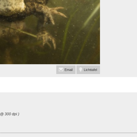
Email
Lichttafel
 @ 300 dpi )