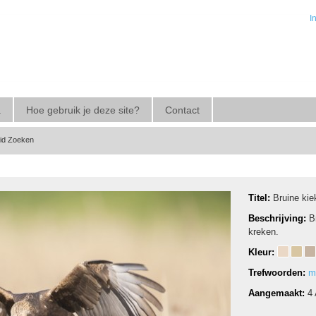
I
a
Hoe gebruik je deze site?
Contact
eid Zoeken
Titel:
Bruine kie
Beschrijving:
B
kreken.
Kleur:
Trefwoorden:
m
Aangemaakt:
4 