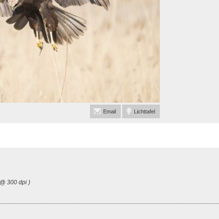
Email
Lichttafel
@ 300 dpi )