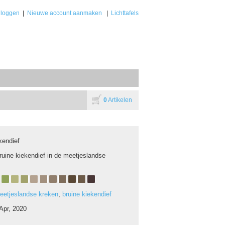
nloggen
|
Nieuwe account aanmaken
|
Lichttafels
0
Artikelen
kendief
ruine kiekendief in de meetjeslandse
eetjeslandse kreken
,
bruine kiekendief
Apr, 2020