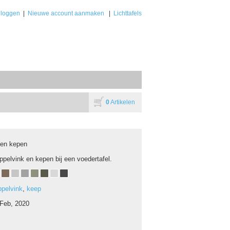
nloggen
|
Nieuwe account aanmaken
|
Lichttafels
0
Artikelen
 en kepen
ppelvink en kepen bij een voedertafel.
ppelvink
,
keep
 Feb, 2020