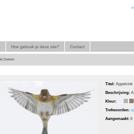
I
a
Hoe gebruik je deze site?
Contact
eid Zoeken
Titel:
Appelvink
Beschrijving:
A
Kleur:
Trefwoorden:
a
Aangemaakt:
6