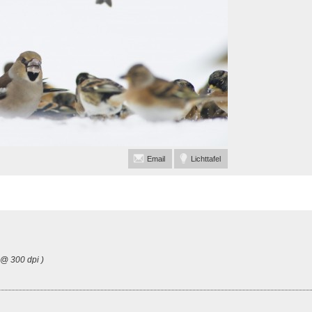
Email
Lichttafel
 @ 300 dpi )