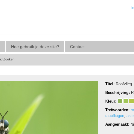
I
a
Hoe gebruik je deze site?
Contact
eid Zoeken
Titel:
Roofvlieg
Beschrijving:
R
Kleur:
Trefwoorden:
ro
raubfliegen
,
asil
Aangemaakt:
N