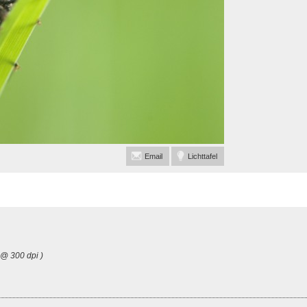
Email
Lichttafel
 @ 300 dpi )