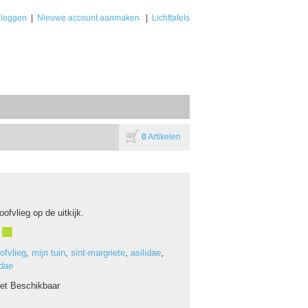
nloggen
|
Nieuwe account aanmaken
|
Lichttafels
0
Artikelen
oofvlieg op de uitkijk.
ofvlieg
,
mijn tuin
,
sint-margriete
,
asilidae
,
idae
iet Beschikbaar