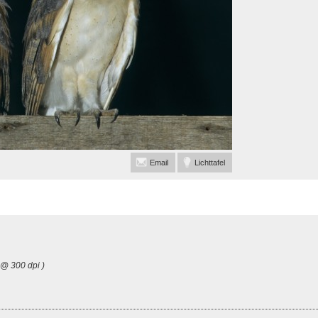
Email
Lichttafel
 @ 300 dpi )