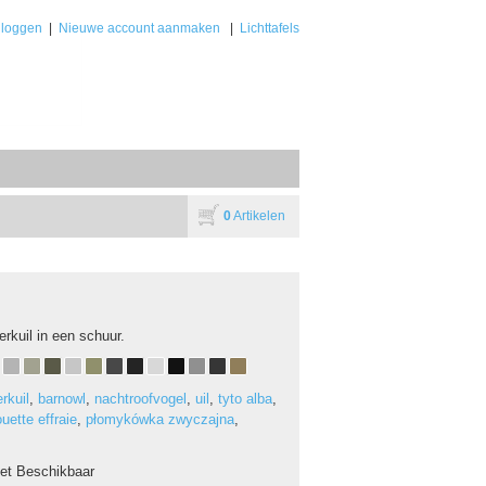
nloggen
|
Nieuwe account aanmaken
|
Lichttafels
0
Artikelen
erkuil in een schuur.
rkuil
,
barnowl
,
nachtroofvogel
,
uil
,
tyto alba
,
uette effraie
,
płomykówka zwyczajna
,
iet Beschikbaar