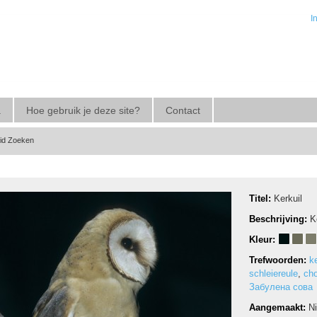
I
a
Hoe gebruik je deze site?
Contact
eid Zoeken
Titel:
Kerkuil
Beschrijving:
K
Kleur:
Trefwoorden:
ke
schleiereule
,
cho
Забулена сова
Aangemaakt:
N