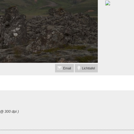
Email
Lichttafel
 @ 300 dpi )