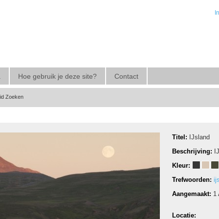
I
a
Hoe gebruik je deze site?
Contact
eid Zoeken
Titel:
IJsland
Beschrijving:
I
Kleur:
Trefwoorden:
ij
Aangemaakt:
1
Locatie: