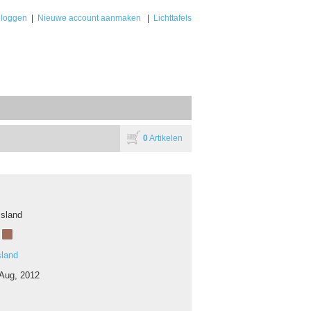
nloggen
|
Nieuwe account aanmaken
|
Lichttafels
0
Artikelen
Jsland
sland
 Aug, 2012