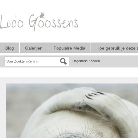
Blog
Galerijen
Populaire Media
Hoe gebruik je deze 
Uitgebreid Zoeken