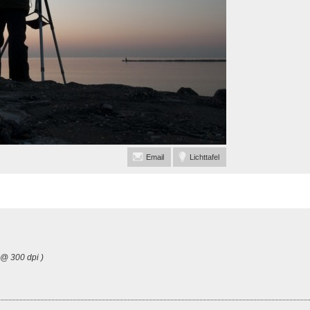
Email
Lichttafel
 @ 300 dpi )