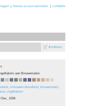
nloggen
|
Nieuwe account aanmaken
|
Lichttafels
0
Artikelen
rs
ogelkijkers aan Brouwersdam.
eeland
,
schouwen-duivelland
,
brouwersdam
,
tuur
,
vogelkijkers
0 Dec, 2008