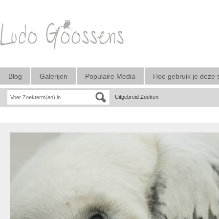
Blog
Galerijen
Populaire Media
Hoe gebruik je deze 
Uitgebreid Zoeken