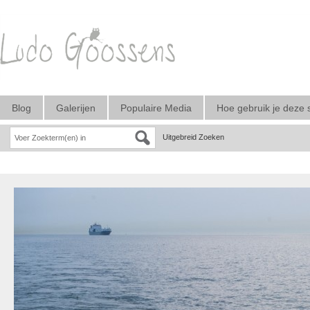
Blog
Galerijen
Populaire Media
Hoe gebruik je deze 
Uitgebreid Zoeken