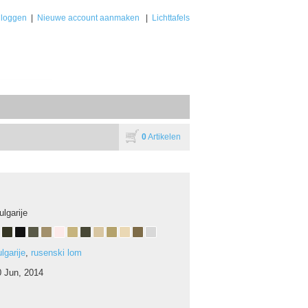
nloggen
|
Nieuwe account aanmaken
|
Lichttafels
0
Artikelen
ulgarije
lgarije
,
rusenski lom
0 Jun, 2014