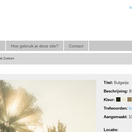
I
a
Hoe gebruik je deze site?
Contact
eid Zoeken
Titel:
Bulgarije
Beschrijving:
B
Kleur:
Trefwoorden:
bu
Aangemaakt:
1
Locatie: