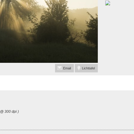
Email
Lichttafel
 @ 300 dpi )