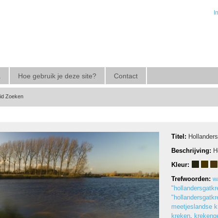
I
a
Hoe gebruik je deze site?
Contact
eid Zoeken
Titel:
Hollander
Beschrijving:
H
Kleur:
Trefwoorden:
w
"hollandersgatkr
"hollandersgatkr
meetjeslandse k
kreken
,
krekeng