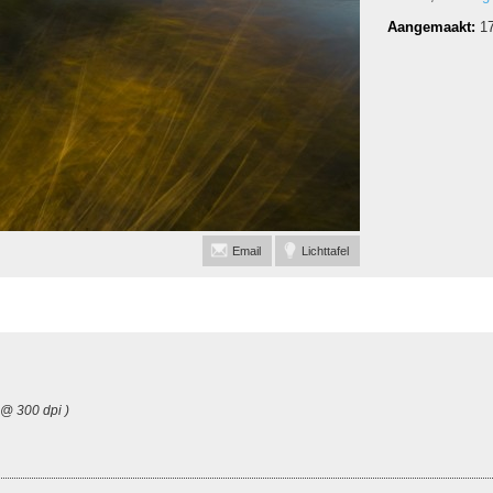
Aangemaakt:
1
Email
Lichttafel
 @ 300 dpi )