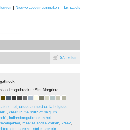
nloggen
|
Nieuwe account aanmaken
|
Lichttafels
0
Artikelen
sgatkreek
ollandersgatkreek te Sint-Margriete.
aaiend riet
,
crique au nord de la belgique
eek"
,
creek in the north of belgium
eek"
,
hollandersgatkreek in het
rekengebied
,
meetjeslandse kreken
,
kreek
,
ebied
,
sint-laureins
,
sint-margriete