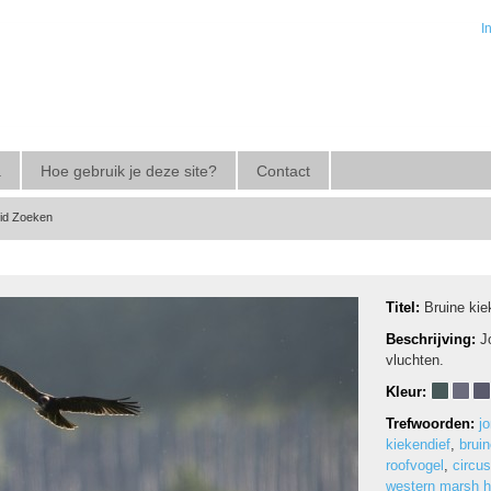
I
a
Hoe gebruik je deze site?
Contact
eid Zoeken
Titel:
Bruine kie
Beschrijving:
J
vluchten.
Kleur:
Trefwoorden:
j
kiekendief
,
bruin
roofvogel
,
circu
western marsh ha