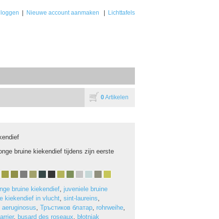
nloggen
|
Nieuwe account aanmaken
|
Lichttafels
0
Artikelen
kendief
onge bruine kiekendief tijdens zijn eerste
onge bruine kiekendief
,
juveniele bruine
e kiekendief in vlucht
,
sint-laureins
,
s aeruginosus
,
Тръстиков блатар
,
rohrweihe
,
rrier
,
busard des roseaux
,
błotniak