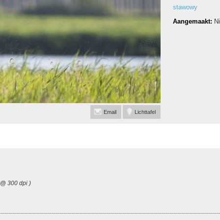
stawowy
Aangemaakt:
N
Email
Lichttafel
 @ 300 dpi )