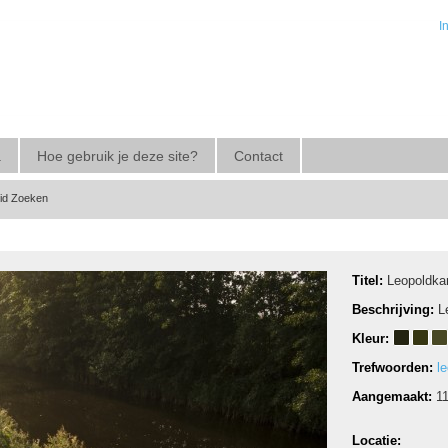
I
a
Hoe gebruik je deze site?
Contact
eid Zoeken
Titel:
Leopoldka
Beschrijving:
L
Kleur:
Trefwoorden:
l
Aangemaakt:
1
Locatie: