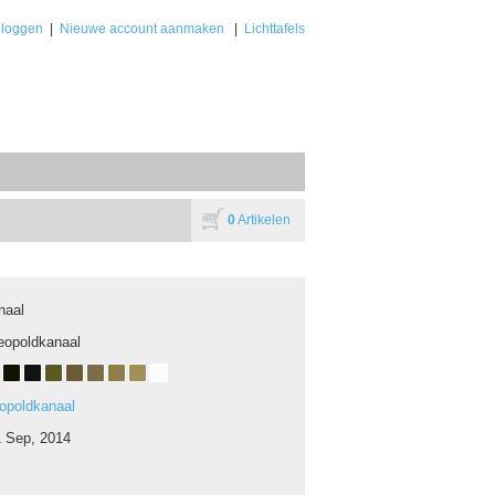
nloggen
|
Nieuwe account aanmaken
|
Lichttafels
0
Artikelen
naal
eopoldkanaal
eopoldkanaal
1 Sep, 2014