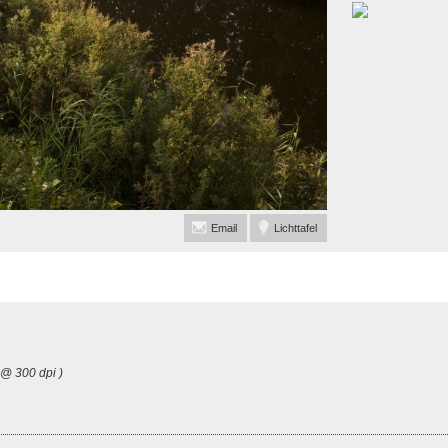
Email
Lichttafel
 @ 300 dpi )