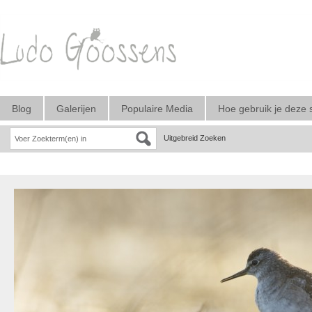
Blog
Galerijen
Populaire Media
Hoe gebruik je deze 
Uitgebreid Zoeken