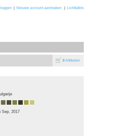
nloggen
|
Nieuwe account aanmaken
|
Lichttafels
0
Artikelen
ulgarije
6 Sep, 2017