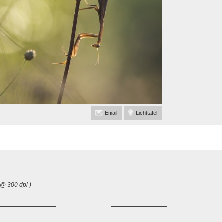
Email
Lichttafel
 @ 300 dpi )