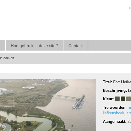
I
a
Hoe gebruik je deze site?
Contact
eid Zoeken
Titel:
Fort Lief
Beschrijving:
L
Kleur:
Trefwoorden:
m
liefkenshoek
,
st
Aangemaakt:
2