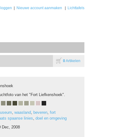
nloggen
|
Nieuwe account aanmaken
|
Lichttafels
0
Artikelen
kenshoek
uchtfoto van het "Fort Liefkenshoek".
useum
,
waasland
,
beveren
,
fort
aats spaanse linies
,
doel en omgeving
9 Dec, 2008