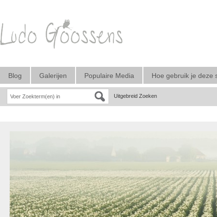
Blog
Galerijen
Populaire Media
Hoe gebruik je deze 
Uitgebreid Zoeken